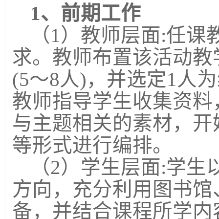
1
、前期工作
（
1
）教师层面
:
任课
求。教师布置该活动教
(5
～
8
人
)
，并选定
1
人为
教师指导学生收集资料
与主题相关的素材，开
等形式进行编排。
（
2
）学生层面
:
学生
方向，充分利用图书馆
备，并结合课程所学内